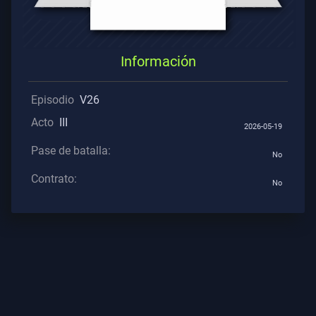
Contratos
INFORMACIÓN
Información
Soporte
Episodio
V26
Acto
III
2026-05-19
Privacidad
Pase de batalla:
No
ARTÍCULOS
Contrato:
No
Guía
Noticias
Todos