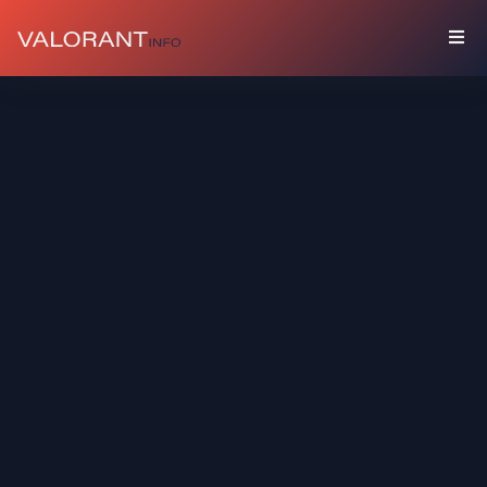
COLECCIÓN
Paquetes
Buddies
Sprays
Tarjetas
De
Jugador