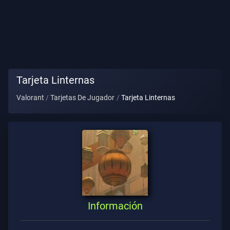
Título
De
Jugador
PARTIDA
Tarjeta Linternas
Valorant
Tarjetas De Jugador
Tarjeta Linternas
Agentes
Armas
Pase
De
Batalla
Información