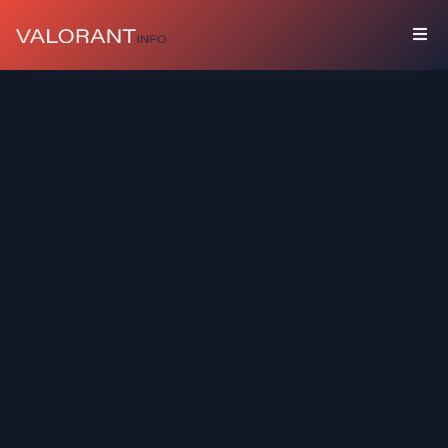
COLECCIÓN
Paquetes
Buddies
Sprays
Tarjetas
De
Jugador