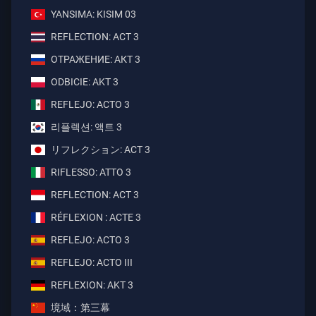
YANSIMA: KISIM 03
REFLECTION: ACT 3
ОТРАЖЕНИЕ: AКТ 3
ODBICIE: AKT 3
REFLEJO: ACTO 3
리플렉션: 액트 3
リフレクション: ACT 3
RIFLESSO: ATTO 3
REFLECTION: ACT 3
RÉFLEXION : ACTE 3
REFLEJO: ACTO 3
REFLEJO: ACTO III
REFLEXION: AKT 3
境域：第三幕