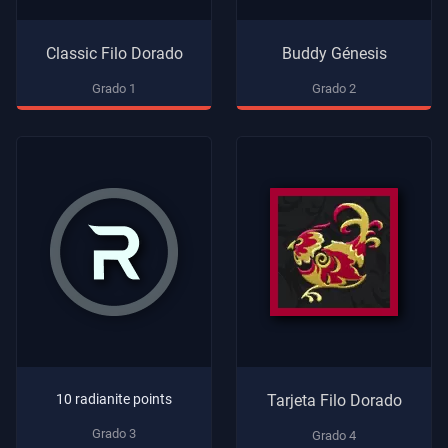
Contratos
Classic Filo Dorado
Buddy Génesis
INFORMACIÓN
Grado 1
Grado 2
Soporte
Privacidad
ARTÍCULOS
Guía
Noticias
10 radianite points
Tarjeta Filo Dorado
Grado 3
Grado 4
Todos