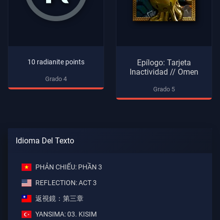
10 radianite points
Epílogo: Tarjeta
Inactividad // Omen
Grado 4
Grado 5
Idioma Del Texto
PHẢN CHIẾU: PHẦN 3
REFLECTION: ACT 3
返視鏡：第三章
YANSIMA: 03. KISIM