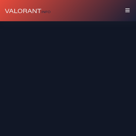
COLECCIÓN
Paquetes
Buddies
Sprays
Tarjetas
De
Jugador