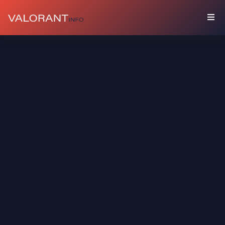
COLECCIÓN
Paquetes
Buddies
Sprays
Tarjetas
De
Jugador