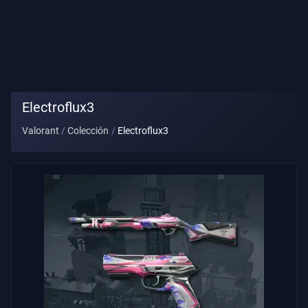
Título
De
Jugador
PARTIDA
Electroflux3
Valorant
Colección
Electroflux3
Agentes
Armas
Pase
De
Batalla