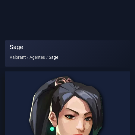
Título
De
Jugador
PARTIDA
Sage
Valorant
Agentes
Sage
Agentes
Armas
Pase
De
Batalla