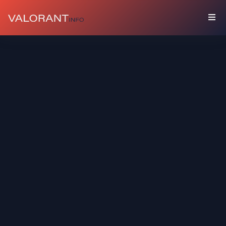
COLECCIÓN
Paquetes
Buddies
Sprays
Tarjetas
De
Jugador