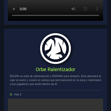
Orbe Ralentizador
EQUIPA un orbe de ralentización y DISPARA para lanzarlo. Este detonará al
caer al suelo y creará un campo que permanecerá en la zona y ralentizará
a los jugadores que estén dentro de él.
Q
- Hab 2