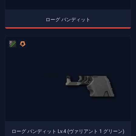
報
ローグ バンディット
サ
ポ
ー
ト
プ
ラ
イ
バ
シ
ー
記
事
ローグ バンディット Lv.4 (ヴァリアント 1 グリーン)