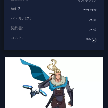
リフレクション
ト
Act
2
2021-09-22
バトルパス:
いいえ
武
器
契約書:
いいえ
コスト:
325
バ
ト
ル
パ
ス
契
約
書
情