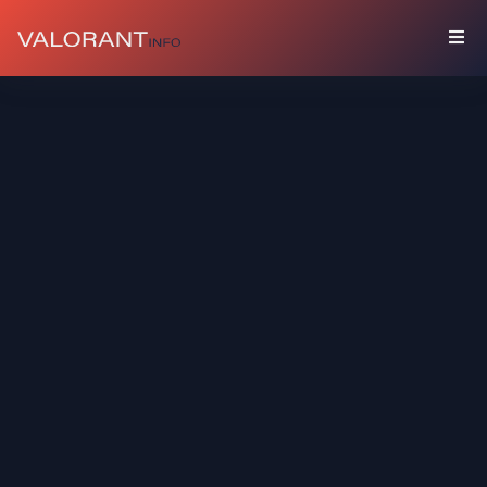
コ
レ
ク
シ
ョ
ン
セ
ッ
ト
バ
デ
ィ