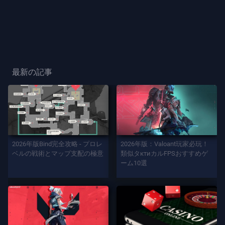
ー
ス
プ
レ
最新の記事
ー
プ
レ
イ
2026年版Bind完全攻略 - プロレ
2026年版：Valoant玩家必玩！
ヤ
ベルの戦術とマップ支配の極意
類似タктиカルFPSおすすめゲ
ー
ーム10選
カ
ー
ド