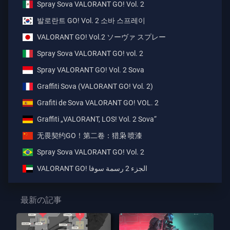
Spray Sova VALORANT GO! Vol. 2
발로란트 GO! Vol. 2 소바 스프레이
VALORANT GO! Vol.2 ソーヴァ スプレー
Spray Sova VALORANT GO! vol. 2
Spray VALORANT GO! Vol. 2 Sova
Graffiti Sova (VALORANT GO! Vol. 2)
Grafiti de Sova VALORANT GO! VOL. 2
Graffiti „VALORANT, LOS! Vol. 2 Sova“
无畏契约GO！第二卷：猎枭 喷漆
Spray Sova VALORANT GO! Vol. 2
VALORANT GO! الجزء 2 رسمة سوفا
最新の記事