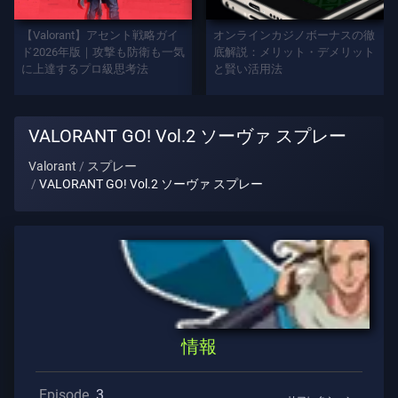
プ
レ
【Valorant】アセント戦略ガイ
オンラインカジノボーナスの徹
イ
ド2026年版｜攻撃も防衛も一気
底解説：メリット・デメリット
に上達するプロ級思考法
と賢い活用法
ヤ
ー
タ
VALORANT GO! Vol.2 ソーヴァ スプレー
イ
ト
Valorant
スプレー
ル
VALORANT GO! Vol.2 ソーヴァ スプレー
ゲ
ー
ム
エ
ー
情報
ジ
ェ
ン
Episode
3