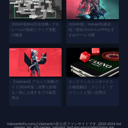
2026年版Bind完全攻略 - プロ
2026年版：Valoant玩家必
レベルの戦術とマップ支配
玩！類似タктиカルFPSおす
の極意
すめゲーム10選
【Valorant】アセント戦略ガ
オンラインカジノボーナス
イド2026年版｜攻撃も防衛
の徹底解説：メリット・デ
も一気に上達するプロ級思
メリットと賢い活用法
考法
Valorantinfo.comはValorantの非公式ファンサイトです. 2020-2024 riot
games, inc. riot games, valorant, and any associated logos are