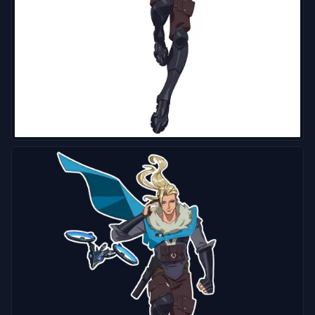
報
サ
ポ
ー
ト
プ
ラ
イ
バ
シ
ー
記
事