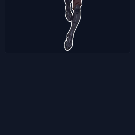
ガ
イ
ド
ニ
ュ
ー
ス
す
べ
て
の
記
事