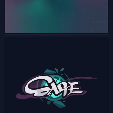
報
サ
ポ
ー
ト
プ
ラ
イ
バ
シ
ー
記
事