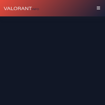
コ
レ
ク
シ
ョ
ン
セ
ッ
ト
バ
デ
ィ