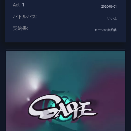
Act
1
ト
2020-06-01
バトルパス:
いいえ
武
契約書:
セージの契約書
器
バ
ト
ル
パ
ス
契
約
書
情