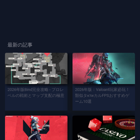
ー
ス
プ
レ
最新の記事
ー
プ
レ
イ
2026年版Bind完全攻略 - プロレ
2026年版：Valoant玩家必玩！
ヤ
ベルの戦術とマップ支配の極意
類似タктиカルFPSおすすめゲ
ー
ーム10選
カ
ー
ド