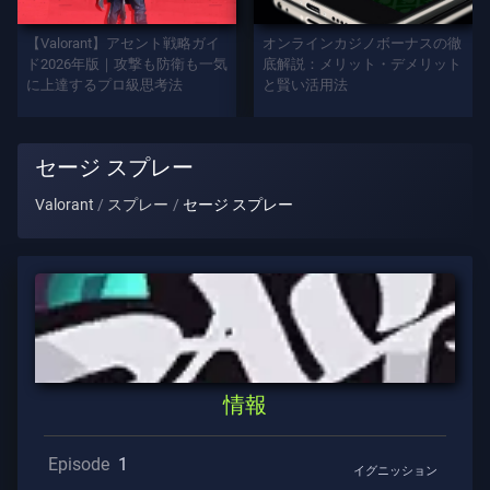
プ
レ
【Valorant】アセント戦略ガイ
オンラインカジノボーナスの徹
イ
ド2026年版｜攻撃も防衛も一気
底解説：メリット・デメリット
に上達するプロ級思考法
と賢い活用法
ヤ
ー
タ
セージ スプレー
イ
ト
Valorant
スプレー
セージ スプレー
ル
ゲ
ー
ム
エ
情報
ー
ジ
ェ
Episode
1
イグニッション
ン