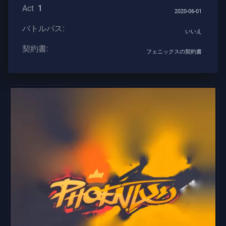
Act
1
ト
2020-06-01
バトルパス:
いいえ
武
契約書:
フェニックスの契約書
器
バ
ト
ル
パ
ス
契
約
書
情