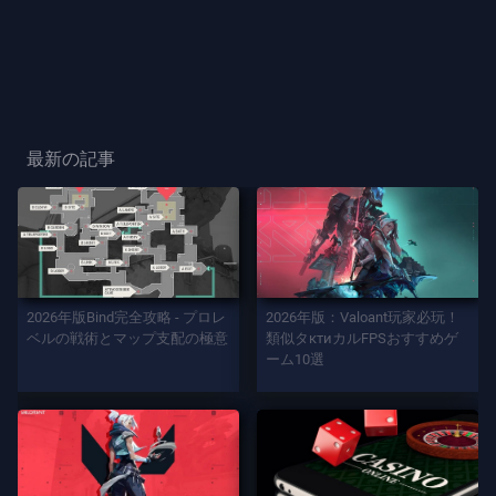
ー
ス
プ
レ
最新の記事
ー
プ
レ
イ
2026年版Bind完全攻略 - プロレ
2026年版：Valoant玩家必玩！
ヤ
ベルの戦術とマップ支配の極意
類似タктиカルFPSおすすめゲ
ー
ーム10選
カ
ー
ド