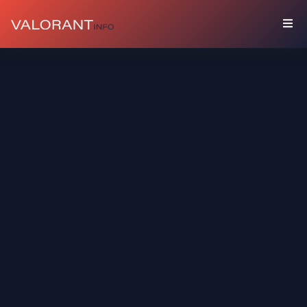
コ
レ
ク
シ
ョ
ン
セ
ッ
ト
バ
デ
ィ