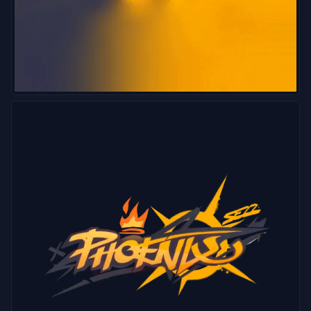
報
サ
ポ
ー
ト
プ
ラ
イ
バ
シ
ー
記
事