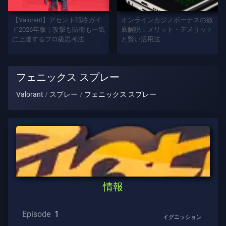
プ
レ
【Valorant】アセント戦略ガイ
オンラインカジノボーナスの徹
イ
ド2026年版｜攻撃も防衛も一気
底解説：メリット・デメリット
に上達するプロ級思考法
と賢い活用法
ヤ
ー
タ
フェニックス スプレー
イ
ト
Valorant
スプレー
フェニックス スプレー
ル
ゲ
ー
ム
エ
情報
ー
ジ
ェ
Episode
1
イグニッション
ン