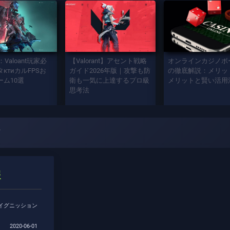
：Valoant玩家必
【Valorant】アセント戦略
オンラインカジノボ
ктиカルFPSお
ガイド2026年版｜攻撃も防
の徹底解説：メリッ
ーム10選
衛も一気に上達するプロ級
メリットと賢い活用
思考法
ド
報
イグニッション
2020-06-01