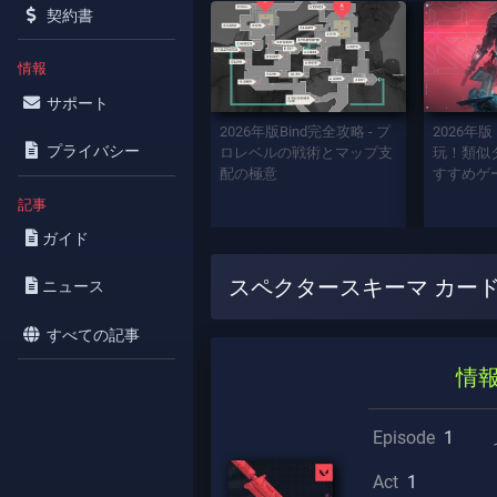
契約書
情報
サポート
2026年版Bind完全攻略 - プ
2026年版
プライバシー
ロレベルの戦術とマップ支
玩！類似タ
配の極意
すすめゲ
記事
ガイド
スペクタースキーマ カー
ニュース
すべての記事
情
Episode
1
Act
1