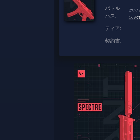
バトル
はい /
パス:
ン: ACT
ティア:
契約書: