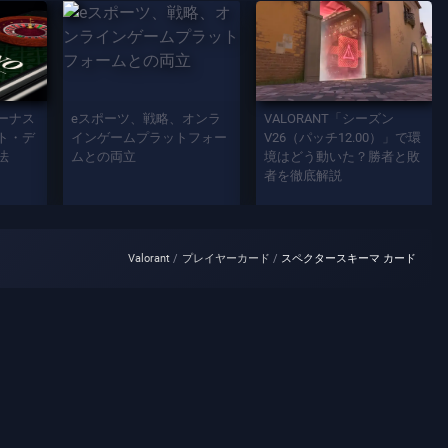
ーナス
eスポーツ、戦略、オンラ
VALORANT「シーズン
ト・デ
インゲームプラットフォー
V26（パッチ12.00）」で環
法
ムとの両立
境はどう動いた？勝者と敗
者を徹底解説
Valorant
プレイヤーカード
スペクタースキーマ カード