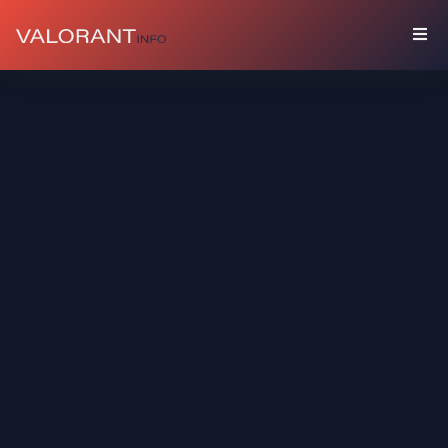
コ
レ
ク
シ
ョ
ン
セ
ッ
ト
バ
デ
ィ