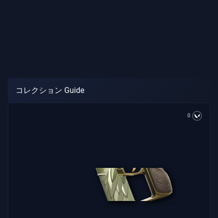
報
サ
ポ
ー
ト
コレクション Guide
プ
0
ラ
イ
バ
シ
ー
記
事