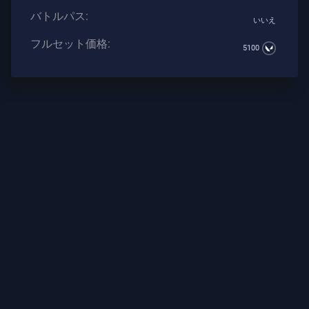
ト
バトルパス:
いいえ
フルセット価格:
5100
武
器
バ
ト
ル
パ
ス
契
約
書
情