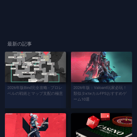
ー
ス
プ
レ
最新の記事
ー
プ
レ
イ
2026年版Bind完全攻略 - プロレ
2026年版：Valoant玩家必玩！
ヤ
ベルの戦術とマップ支配の極意
類似タктиカルFPSおすすめゲ
ー
ーム10選
カ
ー
ド