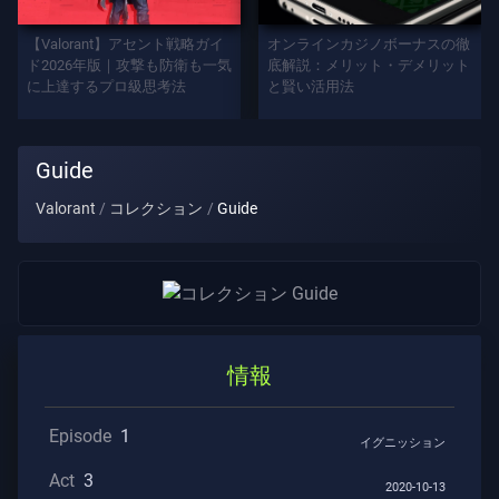
プ
レ
【Valorant】アセント戦略ガイ
オンラインカジノボーナスの徹
イ
ド2026年版｜攻撃も防衛も一気
底解説：メリット・デメリット
に上達するプロ級思考法
と賢い活用法
ヤ
ー
タ
Guide
イ
ト
Valorant
コレクション
Guide
ル
ゲ
ー
ム
情報
エ
ー
Episode
1
ジ
イグニッション
ェ
Act
3
2020-10-13
ン