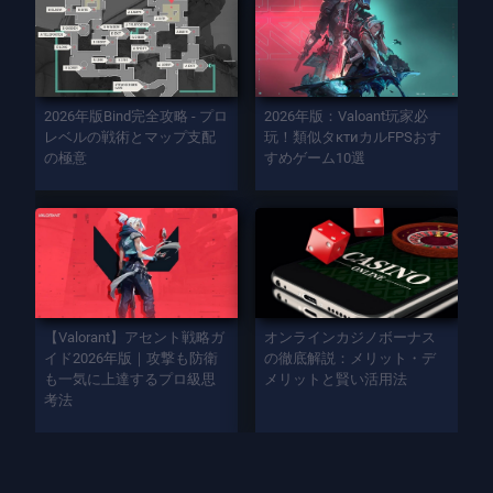
2026年版Bind完全攻略 - プロ
2026年版：Valoant玩家必
レベルの戦術とマップ支配
玩！類似タктиカルFPSおす
の極意
すめゲーム10選
【Valorant】アセント戦略ガ
オンラインカジノボーナス
イド2026年版｜攻撃も防衛
の徹底解説：メリット・デ
も一気に上達するプロ級思
メリットと賢い活用法
考法