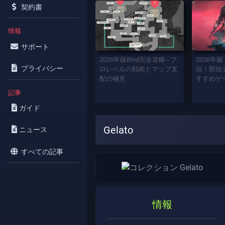
契約書
情報
サポート
2026年版Bind完全攻略 - プ
2026年版
プライバシー
ロレベルの戦術とマップ支
玩！類似タ
配の極意
すすめゲ
記事
ガイド
Gelato
ニュース
すべての記事
情報