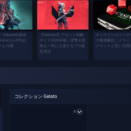
：Valoant玩家必
【Valorant】アセント戦略
オンラインカジノボ
ктиカルFPSお
ガイド2026年版｜攻撃も防
の徹底解説：メリッ
ーム10選
衛も一気に上達するプロ級
メリットと賢い活用
思考法
コレクション Gelato
0