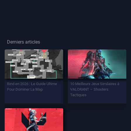
Joueur
Titre
De
Joueur
Derniers articles
JEU
Agents
Bind en 2026 : Le Guide Ultime
10 Meilleurs Jeux Similaires à
Armes
Pour Dominer La Map
VALORANT – Shooters
Tactiques
Passe
De
Combat