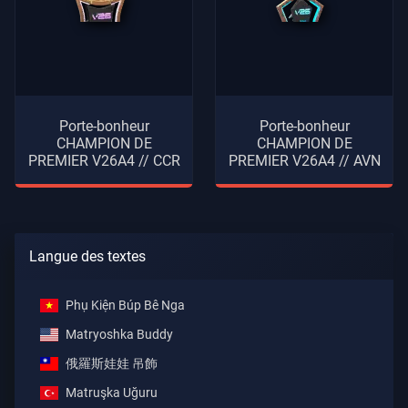
Porte-bonheur
Porte-bonheur
CHAMPION DE
CHAMPION DE
PREMIER V26A4 // CCR
PREMIER V26A4 // AVN
Langue des textes
Phụ Kiện Búp Bê Nga
Matryoshka Buddy
俄羅斯娃娃 吊飾
Matruşka Uğuru