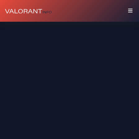
COLLECTION
Packs
Porte-
Bonheur
Graffitis
Cartes
De