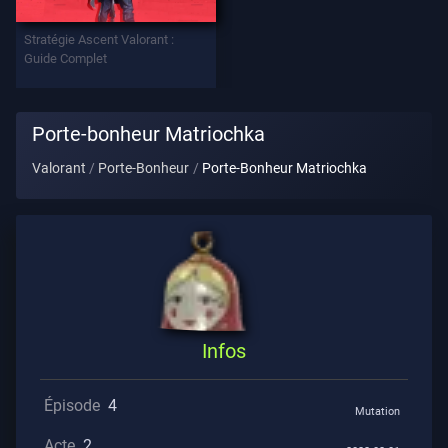
Stratégie Ascent Valorant :
Contrats
Guide Complet
INFOS
Porte-bonheur Matriochka
L'aide
Valorant
Porte-Bonheur
Porte-Bonheur Matriochka
Confidentialité
ARTICLES
Actualités
Infos
Guide
Épisode
4
Mutation
Acte
2