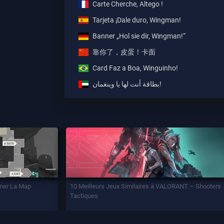
Carte Cherche, Altego !
Tarjeta ¡Dale duro, Wingman!
Banner „Hol sie dir, Wingman!“
靠你了，皮蛋！卡面
Card Faz a Boa, Winguinho!
بطاقة أنت لها يا وينغمان!
iner La Map
10 Meilleurs Jeux Similaires à VALORANT – Shooters
Tactiques