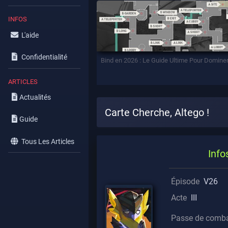
INFOS
L'aide
Confidentialité
Bind en 2026 : Le Guide Ultime Pour Domine
ARTICLES
Actualités
Carte Cherche, Altego !
Guide
Tous Les Articles
Info
Épisode
V26
Acte
III
Passe de comba