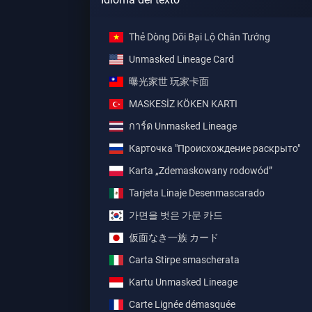
Thẻ Dòng Dõi Bại Lộ Chân Tướng
Unmasked Lineage Card
曝光家世 玩家卡面
MASKESİZ KÖKEN KARTI
การ์ด Unmasked Lineage
Карточка "Происхождение раскрыто"
Karta „Zdemaskowany rodowód”
Tarjeta Linaje Desenmascarado
가면을 벗은 가문 카드
仮面なき一族 カード
Carta Stirpe smascherata
Kartu Unmasked Lineage
Carte Lignée démasquée