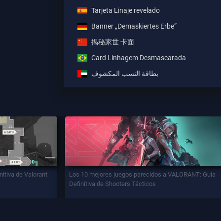
Tarjeta Linaje revelado
Banner „Demaskiertes Erbe“
揭秘家世 卡面
Card Linhagem Desmascarada
بطاقة النسب المكشوف
nitiva de Valorant
Los 10 mejores juegos parecidos a VALORANT: Guía
Definitiva de Shooters Tácticos