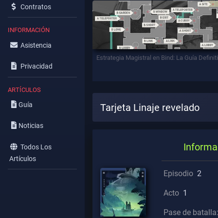
Contratos
INFORMACIÓN
Asistencia
Estrategia Magistral en Bind: La Guía Definit
Privacidad
ARTÍCULOS
Guía
Tarjeta Linaje revelado
Noticias
Informa
Todos Los
Artículos
Episodio
2
Acto
1
Pase de batalla