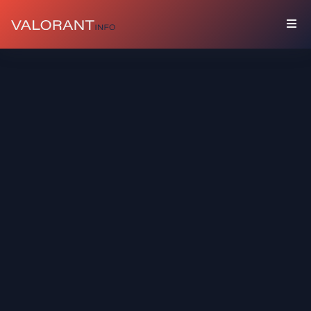
COLECCIÓN
Paquetes
Amuletos
Grafitis
Tarjetas
De
Jugador