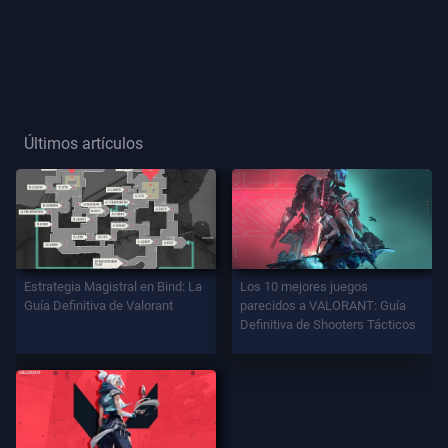
Título
De
Jugador
Últimos artículos
JUEGO
Agentes
Armas
Estrategia Magistral en Bind: La
Los 10 mejores juegos
Guía Definitiva de Valorant
parecidos a VALORANT: Guía
Definitiva de Shooters Tácticos
Pase
De
Batalla