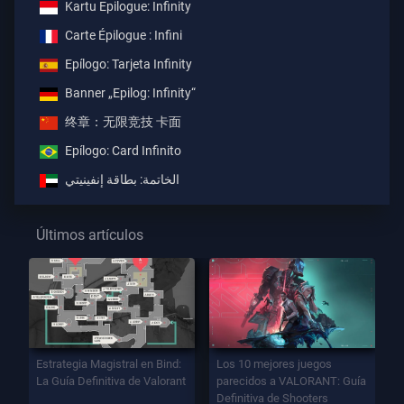
Kartu Epilogue: Infinity
Carte Épilogue : Infini
Epílogo: Tarjeta Infinity
Banner „Epilog: Infinity“
终章：无限竞技 卡面
Epílogo: Card Infinito
الخاتمة: بطاقة إنفينيتي
Últimos artículos
Estrategia Magistral en Bind:
Los 10 mejores juegos
La Guía Definitiva de Valorant
parecidos a VALORANT: Guía
Definitiva de Shooters