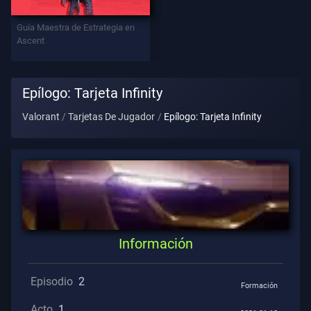
Contratos
Guía Maestra de Estrategia en
Ascent
INFORMACIÓN
Asistencia
Epílogo: Tarjeta Infinity
Valorant
Tarjetas De Jugador
Epílogo: Tarjeta Infinity
Privacidad
ARTÍCULOS
Guía
Información
Noticias
Episodio
2
Formación
Todos
Acto
1