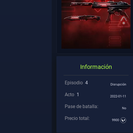
Información
Episodio
4
Disrupción
Acto
1
2022-01-11
Pase de batalla:
No
Precio total:
9900