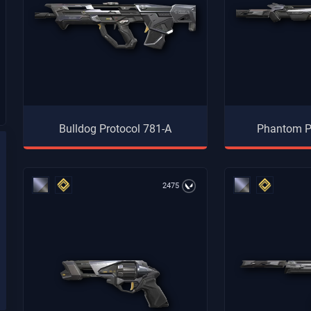
Bulldog Protocol 781-A
Phantom P
2475