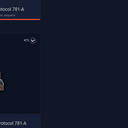
rotocol 781-A
 en paquete
475
rotocol 781-A