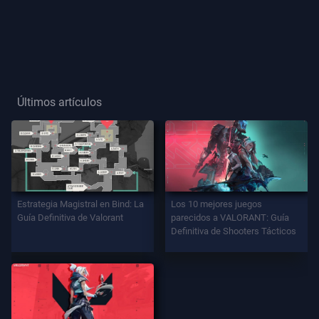
Título
De
Jugador
Últimos artículos
JUEGO
Agentes
Armas
Estrategia Magistral en Bind: La
Los 10 mejores juegos
Guía Definitiva de Valorant
parecidos a VALORANT: Guía
Definitiva de Shooters Tácticos
Pase
De
Batalla