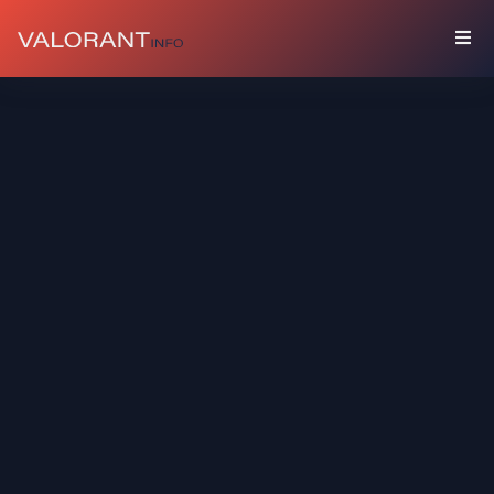
COLECCIÓN
Paquetes
Amuletos
Grafitis
Tarjetas
De
Jugador