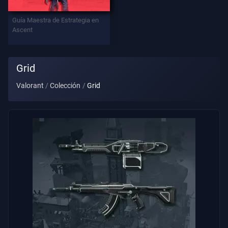
Contratos
Guía Maestra de Estrategia en
Ascent
INFORMACIÓN
Asistencia
Grid
Valorant
Colección
Grid
Privacidad
ARTÍCULOS
Guía
Noticias
Todos