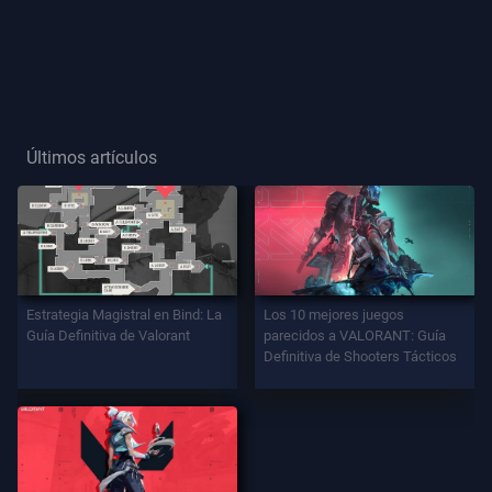
Título
De
Jugador
Últimos artículos
JUEGO
Agentes
Armas
Estrategia Magistral en Bind: La
Los 10 mejores juegos
Guía Definitiva de Valorant
parecidos a VALORANT: Guía
Definitiva de Shooters Tácticos
Pase
De
Batalla