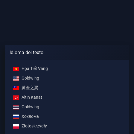
Idioma del texto
Họa Tiết Vàng
Goldwing
黃金之翼
Altın Kanat
Goldwing
Хохлома
Złotoskrzydły