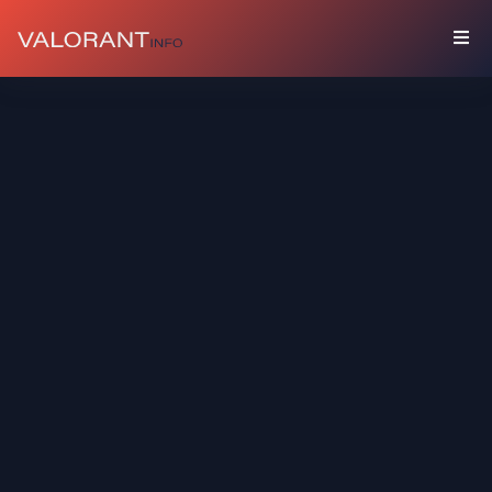
COLECCIÓN
Paquetes
Amuletos
Grafitis
Tarjetas
De
Jugador