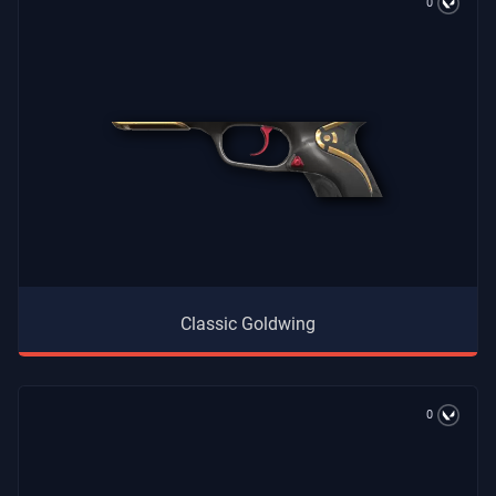
0
Classic Goldwing
0