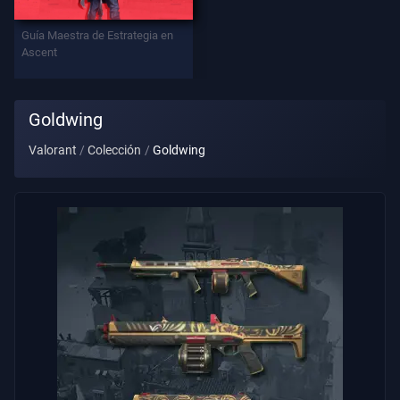
Contratos
Guía Maestra de Estrategia en
Ascent
INFORMACIÓN
Asistencia
Goldwing
Valorant
Colección
Goldwing
Privacidad
ARTÍCULOS
Guía
Noticias
Todos