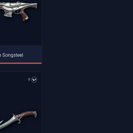
n Songsteel
0