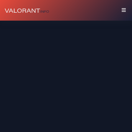
COLECCIÓN
Paquetes
Amuletos
Grafitis
Tarjetas
De
Jugador