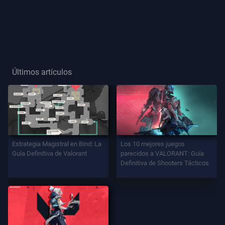
Título
De
Jugador
Últimos artículos
JUEGO
Agentes
Armas
Estrategia Magistral en Bind: La
Los 10 mejores juegos
Guía Definitiva de Valorant
parecidos a VALORANT: Guía
Definitiva de Shooters Tácticos
Pase
De
Batalla