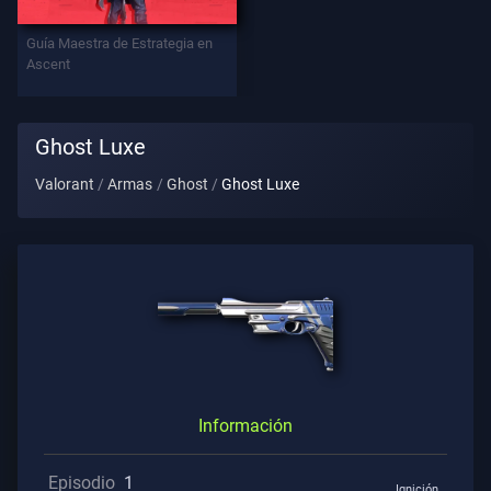
Contratos
Guía Maestra de Estrategia en
Ascent
INFORMACIÓN
Asistencia
Ghost Luxe
Valorant
Armas
Ghost
Ghost Luxe
Privacidad
ARTÍCULOS
Guía
Noticias
Información
Episodio
1
Todos
Ignición