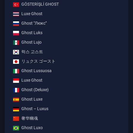
GÖSTERİŞLİ GHOST
Luxe Ghost
Ghost "Люкс"
Ghost Luks
Ghost Lujo
럭스 고스트
リュクス ゴースト
Ghost Lussuosa
Luxe Ghost
Ghost (Deluxe)
Ghost Luxe
Ghost – Luxus
奢华幽魂
Ghost Luxo