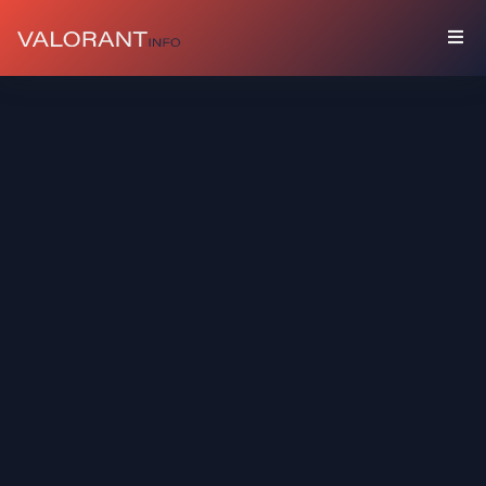
COLECCIÓN
Paquetes
Amuletos
Grafitis
Tarjetas
De
Jugador