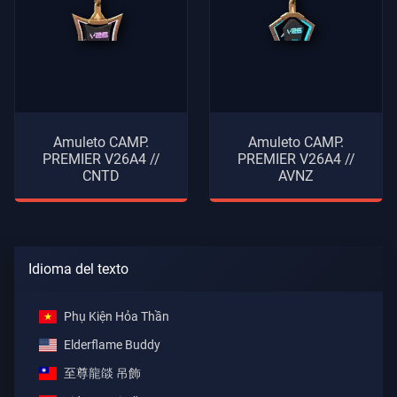
Amuleto CAMP.
Amuleto CAMP.
PREMIER V26A4 //
PREMIER V26A4 //
CNTD
AVNZ
Idioma del texto
Phụ Kiện Hỏa Thần
Elderflame Buddy
至尊龍燄 吊飾