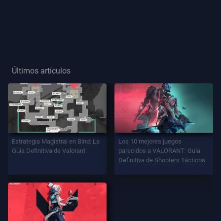
Título
De
Jugador
Últimos artículos
JUEGO
Agentes
Armas
Estrategia Magistral en Bind: La
Los 10 mejores juegos
Guía Definitiva de Valorant
parecidos a VALORANT: Guía
Definitiva de Shooters Tácticos
Pase
De
Batalla