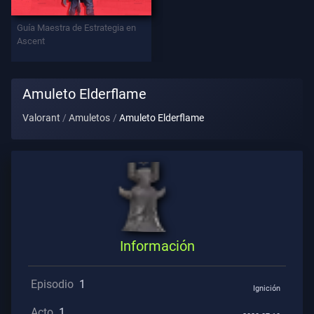
Contratos
Guía Maestra de Estrategia en
Ascent
INFORMACIÓN
Asistencia
Amuleto Elderflame
Valorant
Amuletos
Amuleto Elderflame
Privacidad
ARTÍCULOS
Guía
Información
Noticias
Episodio
1
Ignición
Todos
Acto
1