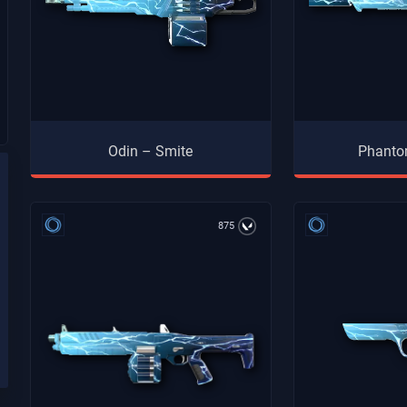
Odin – Smite
Phanto
875