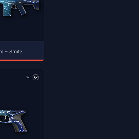
m – Smite
875