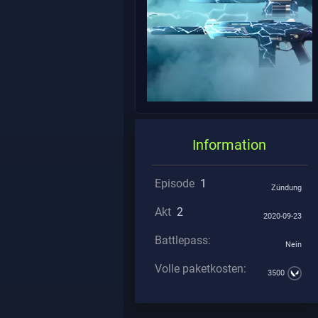
Information
Episode
1
Zündung
Akt
2
2020-09-23
Battlepass:
Nein
Volle paketkosten:
3500