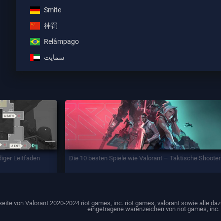
Smite
神罚
Relâmpago
سمايت
diger Leitfaden
Die 10 besten Spiele wie Valorant – Taktische Shooter
anseite von Valorant 2020-2024 riot games, inc. riot games, valorant sowie alle
eingetragene warenzeichen von riot games, inc.