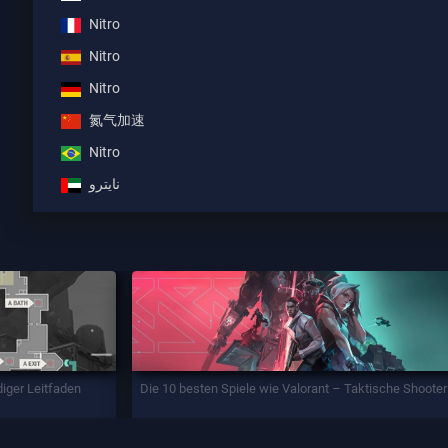
Nitro
Nitro
Nitro
氮气加速
Nitro
نايترو
diger Leitfaden
Die 10 besten Spiele wie Valorant – Taktische Shooter