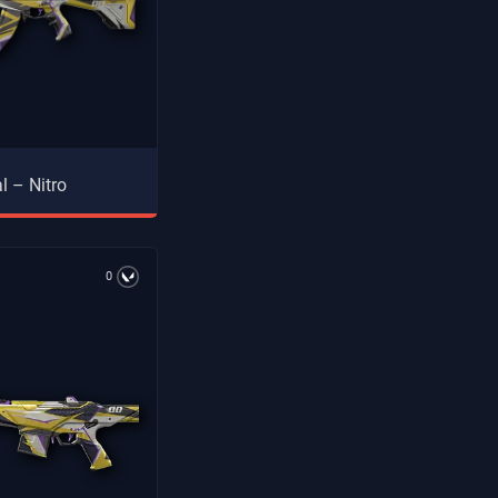
l – Nitro
0