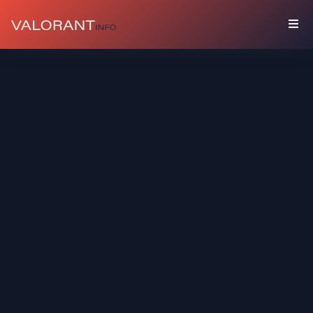
SAMMLUNG
Pakete
Talismane
Graffiti
Spielerbanner