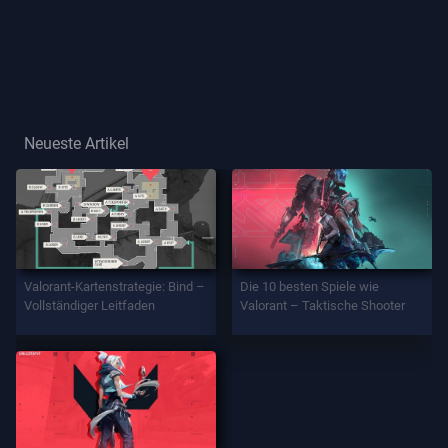
Spielertitel
SPIEL
Agenten
Neueste Artikel
Waffen
Battlepass
Valorant-Kartenstrategie: Bind –
Die 10 besten Spiele wie
Vollständiger Leitfaden
Valorant – Taktische Shooter
Aufträge
INFORMATION
Hilfe