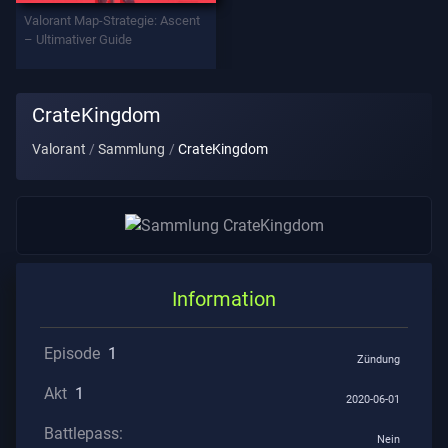
Valorant Map-Strategie: Ascent
– Ultimativer Guide
Datenschutz
ARTIKEL
CrateKingdom
Valorant
Sammlung
CrateKingdom
Führung
Nachrichten
Information
Alle
Artikel
Episode
1
Zündung
Akt
1
2020-06-01
Battlepass:
Nein