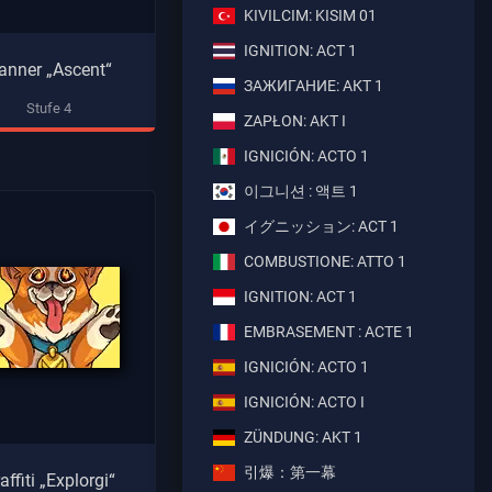
KIVILCIM: KISIM 01
IGNITION: ACT 1
anner „Ascent“
ЗАЖИГАНИЕ: АКТ 1
Stufe 4
ZAPŁON: AKT I
IGNICIÓN: ACTO 1
이그니션 : 액트 1
イグニッション: ACT 1
COMBUSTIONE: ATTO 1
IGNITION: ACT 1
EMBRASEMENT : ACTE 1
IGNICIÓN: ACTO 1
IGNICIÓN: ACTO I
ZÜNDUNG: AKT 1
引爆：第一幕
affiti „Explorgi“