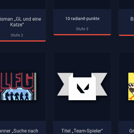
isman „GL und eine
10 radianit-punkte
B
Katze“
Stufe 3
Stufe 2
anner „Suche nach
Titel „Team-Spieler“
Gr