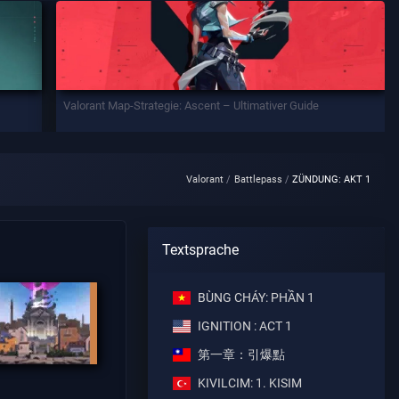
Valorant Map-Strategie: Ascent – Ultimativer Guide
Valorant
Battlepass
ZÜNDUNG: AKT 1
Textsprache
BÙNG CHÁY: PHẦN 1
IGNITION : ACT 1
第一章：引爆點
KIVILCIM: 1. KISIM