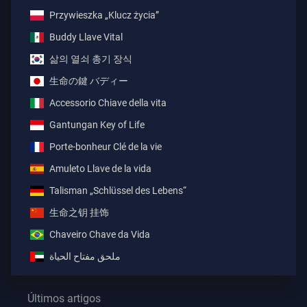
Przywieszka „Klucz życia”
Buddy Llave Vital
삶의 열쇠 총기 장식
生命の鍵 バディー
Accessorio Chiave della vita
Gantungan Key of Life
Porte-bonheur Clé de la vie
Amuleto Llave de la vida
Talisman „Schlüssel des Lebens“
生命之钥 挂饰
Chaveiro Chave da Vida
ملحق مفتاح الحياة
Últimos artigos