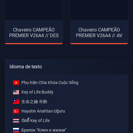
Chaveiro CAMPEÃO
Chaveiro CAMPEÃO
PREMIER V26A4 // DES
PREMIER V26A4 // AV
Idioma de texto
Phụ Kiện Chìa Khóa Cuộc Sống
Key of Life Buddy
生命之鑰 吊飾
Hayatın Anahtarı Uğuru
บัดดี้ Key of Life
Брелок "Ключ к жизни"