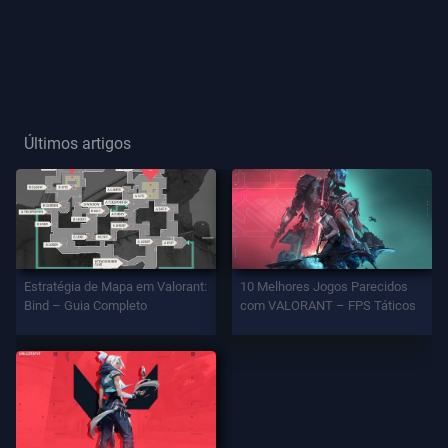
Título
De
Jogador
Últimos artigos
JOGO
Agentes
Armas
Estratégia de Mapa em Valorant:
10 Melhores Jogos Parecidos
Bind – Guia Completo
com VALORANT – FPS Táticos
Passe
De
Batalha