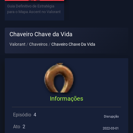
Contratos
Guia Definitivo de Estratégia
para o Mapa Ascent no Valorant
INFORMAÇÕES
Chaveiro Chave da Vida
Suporte
Valorant
Chaveiros
Chaveiro Chave Da Vida
Privacidade
ARTIGOS
Guia
Informações
Notícias
Episódio
4
Disrupção
Ato
2
2022-03-01
Todos