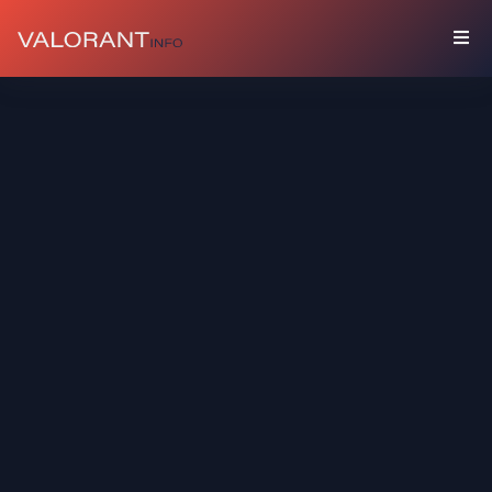
COLEÇÃO
Pacotes
Chaveiros
Sprays
Cards
De
Jogador