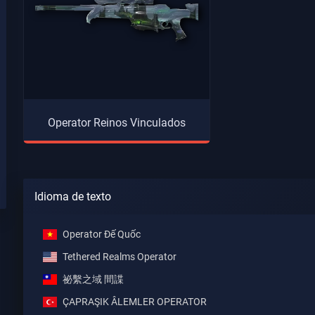
Operator Reinos Vinculados
Idioma de texto
Operator Đế Quốc
Tethered Realms Operator
祕繫之域 間諜
ÇAPRAŞIK ÂLEMLER OPERATOR