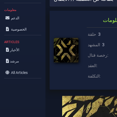
معلومات
الدعم
لومات
الخصوصية
3
حلقة
ARTICLES
3
المشهد
الأخبار
رخصة قتال:
مرشد
العقد:
All Articles
التكلفة: