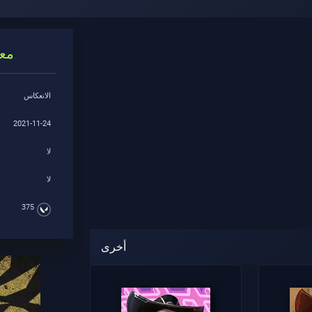
مع
الانعكاس
2021-11-24
لا
لا
375
أخرى