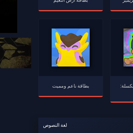
بطاقة أرض النعيم
كسلة:
بطاقة ناعم ومميت
لغة النصوص