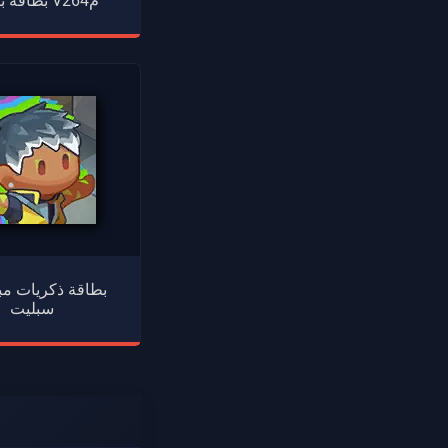
بطاقة بريمير V26م4
بطاقة ذكريات مب
سبليت