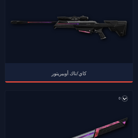
كاي/تاك أوبيريتور
0