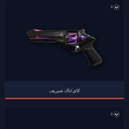
0
كاي/تاك شيريف
0