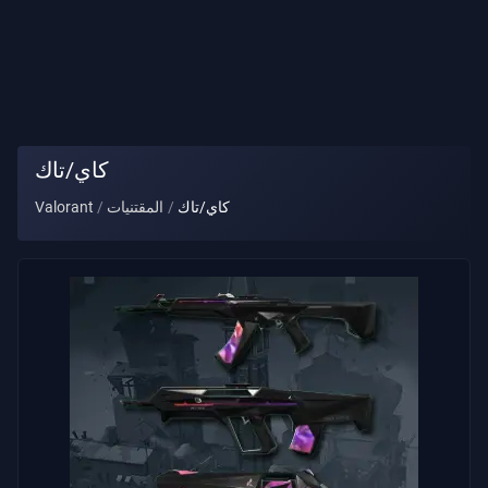
لقب
اللاعب
اللعبة
كاي/تاك
عملاء
كاي/تاك
المقتنيات
Valorant
الأسلحة
رخصة
قتال
العقود
معلومات