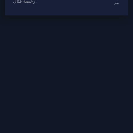
رخصة قتال:
نعم