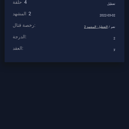
4
حلقة
تعطيل
2
المشهد
الدعم
2022-03-02
رخصة قتال:
نعم /
التعطيل: المشهد 2
الخصوصية
الدرجة:
2
العقد:
ARTICLES
لا
الأخبار
مرشد
All
Articles