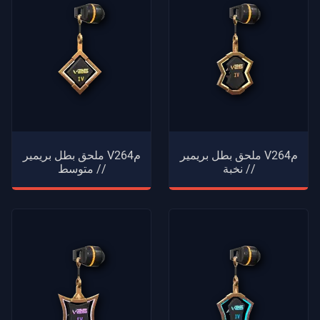
ملحق بطل بريمير V26م4
ملحق بطل بريمير V26م4
// نخبة
// متوسط