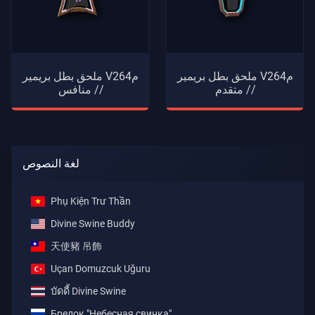
ملحق بطل بريمير V26م4
ملحق بطل بريمير V26م4
// متقدم
// منافس
لغة النصوص
Phụ Kiện Trư Thần
Divine Swine Buddy
天使豬 吊飾
Uçan Domuzcuk Uğuru
บัดดี้ Divine Swine
Брелок "Небесная свинка"