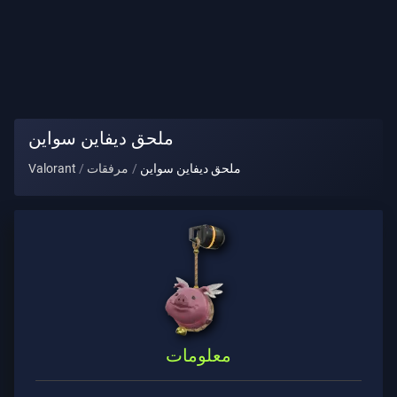
لقب
اللاعب
اللعبة
ملحق ديفاين سواين
عملاء
ملحق ديفاين سواين
مرفقات
Valorant
الأسلحة
رخصة
قتال
العقود
معلومات
معلومات