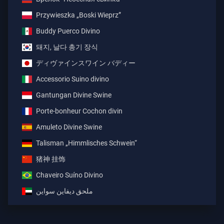
Przywieszka „Boski Wieprz”
Buddy Puerco Divino
돼지, 날다 총기 장식
ディヴァインスワイン バディー
Accessorio Suino divino
Gantungan Divine Swine
Porte-bonheur Cochon divin
Amuleto Divine Swine
Talisman „Himmlisches Schwein“
猪神 挂饰
Chaveiro Suíno Divino
ملحق ديفاين سواين