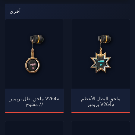
أخرى
ملحق البطل الأعظم
ملحق بطل بريمير V26م4
بريمير V26م4
// مفتوح